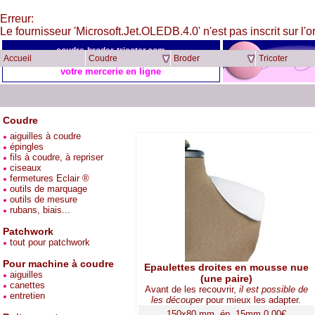
Erreur:
Le fournisseur 'Microsoft.Jet.OLEDB.4.0' n'est pas inscrit sur l'o
coudre-broder-tricoter.com
Accueil
Coudre
Broder
Tricoter
votre mercerie en ligne
Coudre
aiguilles à coudre
épingles
fils à coudre, à repriser
ciseaux
fermetures Eclair ®
outils de marquage
outils de mesure
rubans, biais...
Patchwork
tout pour patchwork
Pour machine à coudre
Epaulettes droites en mousse nue
aiguilles
(une paire)
canettes
Avant de les recouvrir,
il est possible de
entretien
les découper
pour mieux les adapter.
150x80 mm, ép. 15mm 0,00€