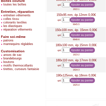
Boites couture
toutes les boîtes
qté
1822-1
Entretien, réparation
150x95 mm, ép.12mm 0,00€
entretien vêtements
colles tissu
qté
colorants textiles
9945-5
les élastiques
réparation vêtements
150x100 mm, ép. 15mm 0,00€
qté
Faire soi-même
9946-6
patrons
mannequins réglables
180x100 mm, ép.15mm 0,00€
qté
Customisation
anses de sac
1823-2
brandebourgs
180x110 mm, ép.17mm 0,00€
boutons
motifs thermocollants
qté
tirettes, curseurs fantaisie
1824-3
190x125mm, ép.18mm 0,00€
qté
1825-4