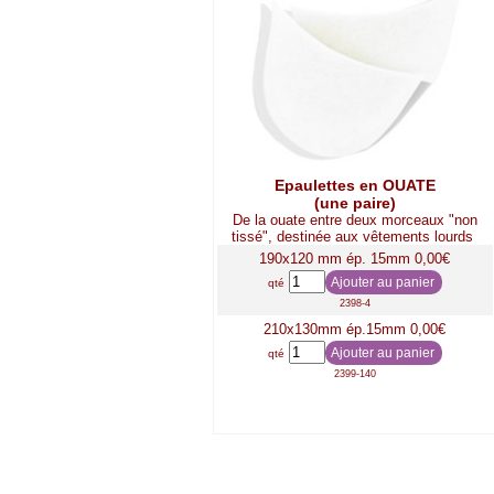
Epaulettes en OUATE
(une paire)
De la ouate entre deux morceaux "non
tissé", destinée aux vêtements lourds
190x120 mm ép. 15mm 0,00€
qté
2398-4
210x130mm ép.15mm 0,00€
qté
2399-140