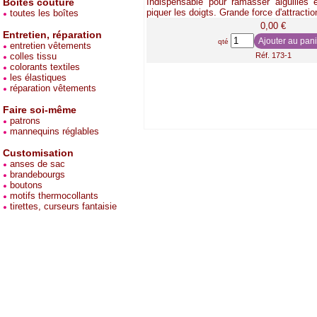
Boites couture
Indispensable pour ramasser aiguilles 
piquer les doigts. Grande force d'attractio
toutes les boîtes
0,00 €
Entretien, réparation
qté
entretien vêtements
colles tissu
Réf. 173-1
colorants textiles
les élastiques
réparation vêtements
Faire soi-même
patrons
mannequins réglables
Customisation
anses de sac
brandebourgs
boutons
motifs thermocollants
tirettes, curseurs fantaisie