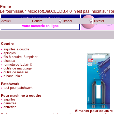
Erreur:
Le fournisseur 'Microsoft.Jet.OLEDB.4.0' n'est pas inscrit sur l'o
coudre-broder-tricoter.com
Accueil
Coudre
Broder
Tricoter
votre mercerie en ligne
Coudre
aiguilles à coudre
épingles
fils à coudre, à repriser
ciseaux
fermetures Eclair ®
outils de marquage
outils de mesure
rubans, biais...
Patchwork
tout pour patchwork
Pour machine à coudre
aiguilles
canettes
entretien
Aimants pour couture